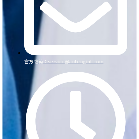
官方信箱：
service@antengint.com