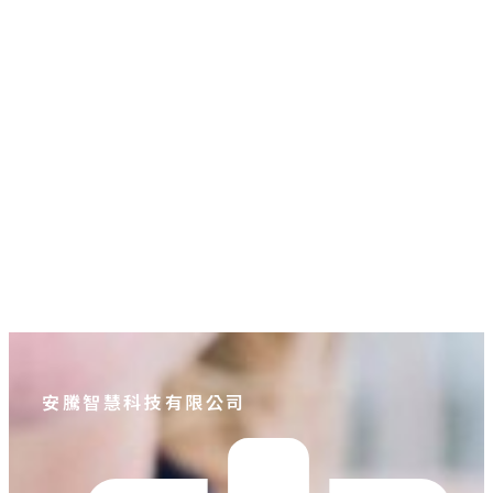
【夜靜鎂】鎂＋GABA 睡前日常
營養補給配方
NT$
575
–
NT$
5,800
價格範圍：NT$575 到
NT$5,800
安騰智慧科技有限公司