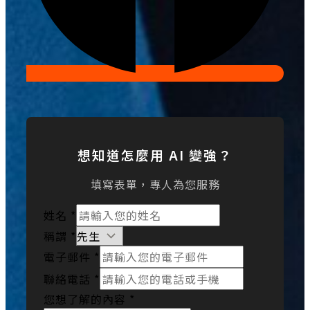
想知道怎麼用 AI 變強？
填寫表單，專人為您服務
姓名
*
稱謂
*
電子郵件
*
聯絡電話
*
您想了解的內容
*