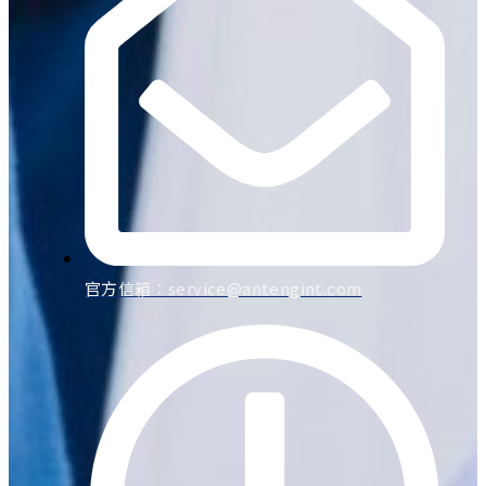
官方信箱：
service@antengint.com