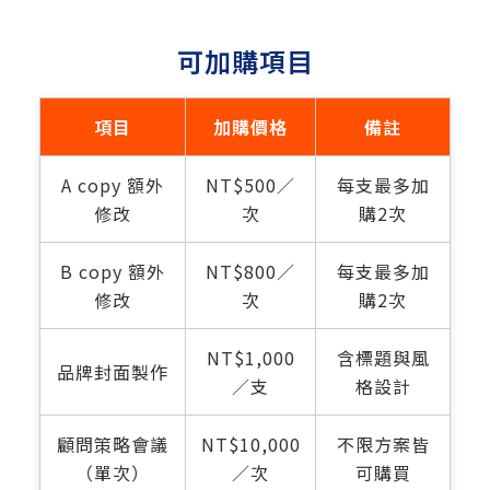
可加購項目
項目
加購價格
備註
A copy 額外
NT$500／
每支最多加
修改
次
購2次
B copy 額外
NT$800／
每支最多加
修改
次
購2次
NT$1,000
含標題與風
品牌封面製作
／支
格設計
顧問策略會議
NT$10,000
不限方案皆
（單次）
／次
可購買