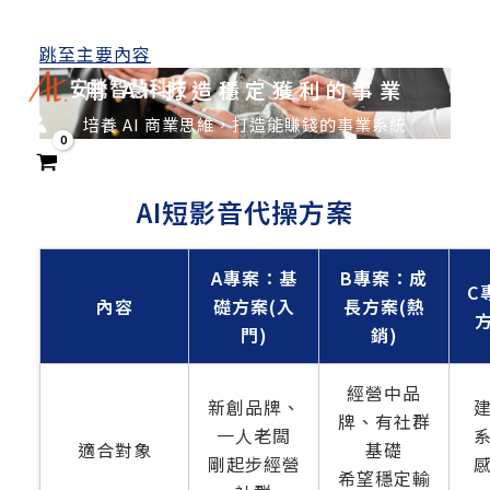
跳至主要內容
用 AI 打造穩定獲利的事業
培養 AI 商業思維，打造能賺錢的事業系統
AI短影音代操方案
A專案：基
B專案：成
C
內容
礎方案(入
長方案(熱
方
門)
銷)
經營中品
新創品牌、
牌、有社群
一人老闆
適合對象
基礎
剛起步經營
希望穩定輸