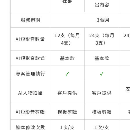
社群
出內容
服務週期
3個月
12支（每月
24支（每月
2
AI短影音數量
4支）
8支）
AI短影音款式
基本款
基本款
專案管理執行
✓
✓
AI人物拍攝
客戶提供
客戶提供
AI短影音剪輯
模板剪輯
模板剪輯
腳本修改次數
1次/支
1次/支