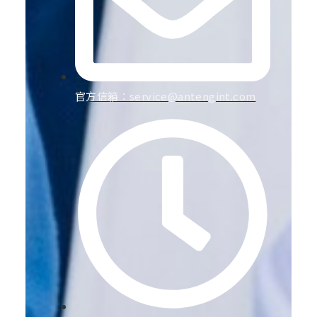
官方信箱：
service@antengint.com