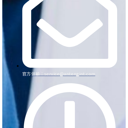
官方信箱：
service@antengint.com