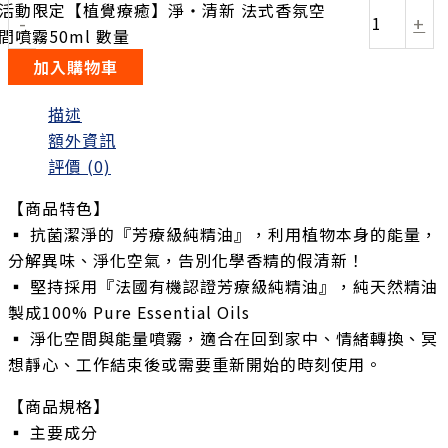
活動限定【植覺療癒】淨‧清新 法式香氛空
-
+
間噴霧50ml 數量
加入購物車
描述
額外資訊
評價 (0)
【商品特色】
▪️ 抗菌潔淨的『芳療級純精油』，利用植物本身的能量，
分解異味、淨化空氣，告別化學香精的假清新！
▪️ 堅持採用『法國有機認證芳療級純精油』，純天然精油
製成100% Pure Essential Oils
▪️ 淨化空間與能量噴霧，適合在回到家中、情緒轉換、冥
想靜心、工作結束後或需要重新開始的時刻使用。
【商品規格】
▪️ 主要成分