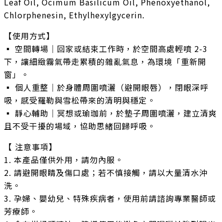
Leaf Oil, Ocimum Basilicum Oil, Phenoxyethanol,
Chlorphenesin, Ethylhexylgycerin.
【使用方式】
▪️ 空間轉場｜回家或結束工作時，於空間高處輕噴 2-3
下，讓細緻霧氣帶走累積的雜亂氣息，為環境「重新開
窗」。
▪️ 個人重整｜於身體周圍噴灑（避開眼唇），閉眼深呼
吸，感受羅勒與雪松帶來的清明與穩定。
▪️ 靜心輔助｜冥想或瑜珈前，於墊子周圍噴灑，建立清爽
且不受干擾的場域，協助思緒回歸呼吸。
【 注意事項】
1. 本產品僅供外用，請勿內服。
2. 請避開眼睛及傷口處；若不慎接觸，請以大量清水沖
洗。
3. 孕婦、嬰幼兒、特殊疾病者，使用前請諮詢專業醫師或
芳療師。