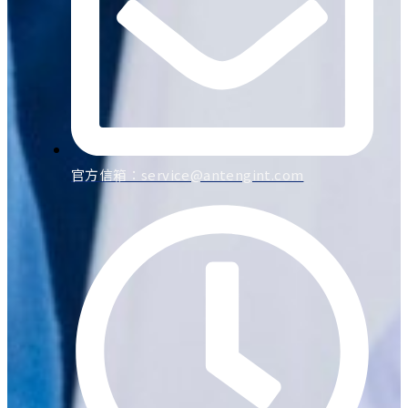
官方信箱：
service@antengint.com