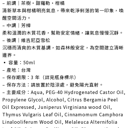
– 前調｜茶樹・甜羅勒・柑橘
清新草本與柑橘明亮氣息，帶來乾淨俐落的第一印象，喚
醒空間活力。
– 中調｜芳樟
柔和溫潤的木質花香，幫助安定情緒，讓氣息慢慢沉靜。
– 後調｜維吉尼亞雪松
沉穩而清爽的木質基調，如森林般安定，為空間建立清晰
邊界。
▪️ 容量：50ml
– 產地：台灣
– 保存期限：3 年（詳見瓶身標示）
– 保存方法：請放置於陰涼處，避免陽光直射。
– 主要成分：Aqua, PEG-40 Hydrogenated Castor Oil,
Propylene Glycol, Alcohol, Citrus Bergamia Peel
Oil Expressed, Juniperus Virginiana wood Oil,
Thymus Vulgaris Leaf Oil, Cinnamomum Camphora
Linalooliferum Wood Oil, Melaleuca Alternifolia