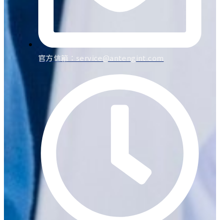
官方信箱：
service@antengint.com