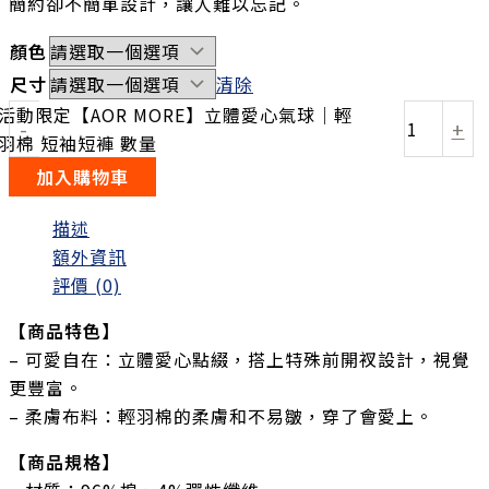
簡約卻不簡單設計，讓人難以忘記。
顏色
尺寸
清除
活動限定【AOR MORE】立體愛心氣球｜輕
-
+
羽棉 短袖短褲 數量
加入購物車
描述
額外資訊
評價 (0)
【商品特色】
– 可愛自在：立體愛心點綴，搭上特殊前開衩設計，視覺
更豐富。
– 柔膚布料：輕羽棉的柔膚和不易皺，穿了會愛上。
【商品規格】