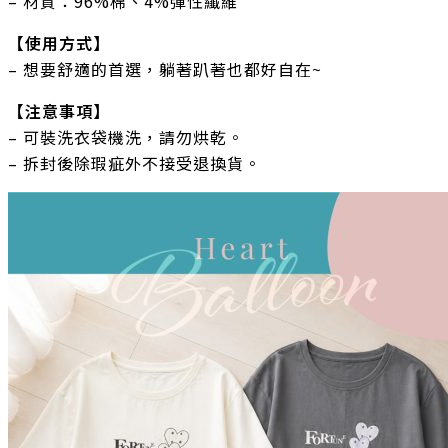
– 材質：96%棉、4%彈性纖維
【使用方式】
– 想要舒適的首選，躺著趴著也都好自在~
【注意事項】
– 可裝洗衣袋機洗，請勿烘乾。
– 拆封後除瑕疵外不接受退換貨。