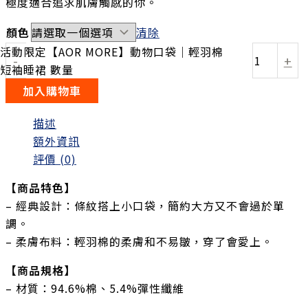
極度適合追求肌膚觸感的你。
顏色
清除
活動限定【AOR MORE】動物口袋｜輕羽棉
-
+
短袖睡裙 數量
加入購物車
描述
額外資訊
評價 (0)
【商品特色】
– 經典設計：條紋搭上小口袋，簡約大方又不會過於單
調。
– 柔膚布料：輕羽棉的柔膚和不易皺，穿了會愛上。
【商品規格】
– 材質：94.6%棉、5.4%彈性纖維