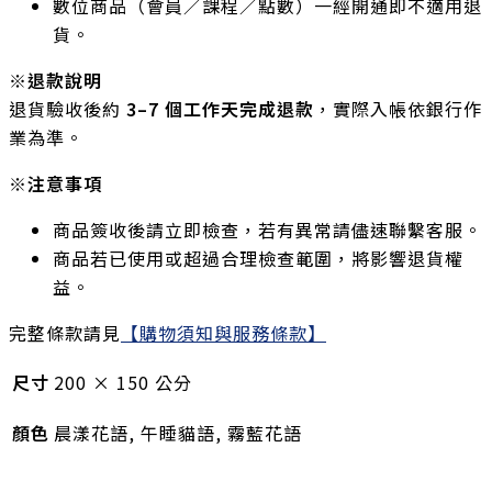
數位商品（會員／課程／點數）一經開通即不適用退
貨。
※退款說明
退貨驗收後約
3–7 個工作天完成退款
，實際入帳依銀行作
業為準。
※注意事項
商品簽收後請立即檢查，若有異常請儘速聯繫客服。
商品若已使用或超過合理檢查範圍，將影響退貨權
益。
完整條款請見
【購物須知與服務條款】
尺寸
200 × 150 公分
顏色
晨漾花語, 午睡貓語, 霧藍花語