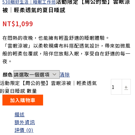
活動限定【周公的墊】雲眠涼
530睏好生活｜睡眠工作坊
被｜輕柔透氣的夏日睡感
NT$
1,099
在悶熱的夜晚，也能擁有輕盈舒適的睡眠體驗。
「雲眠涼被」以柔軟親膚布料搭配透氣設計，帶來如微風
般的輕柔包覆感，陪伴您放鬆入眠，享受自在舒適的每一
夜。
顏色
清除
活動限定【周公的墊】雲眠涼被｜輕柔透氣
-
+
的夏日睡感 數量
加入購物車
描述
額外資訊
評價 (0)