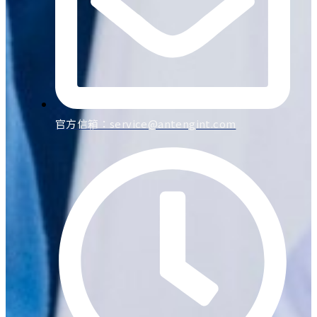
官方信箱：
service@antengint.com