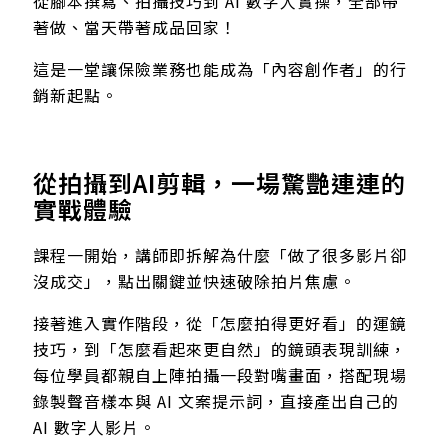
從腳本撰寫、拍攝技巧到 AI 數字人實操，全部帶
著做、當天帶著成品回家！
這是一堂讓保險業務也能成為「內容創作者」的行
銷新起點。
從拍攝到AI剪輯，一場驚艷連連的
實戰體驗
課程一開始，講師即拆解為什麼「做了很多影片卻
沒成交」，點出關鍵並快速破除拍片焦慮。
接著進入實作階段，從「怎麼拍得更好看」的運鏡
技巧，到「怎麼看起來更自然」的鏡頭表現訓練，
每位學員都親自上陣拍攝一段對嘴畫面，搭配現場
錄製聲音樣本與 AI 文案提示詞，直接產出自己的
AI 數字人影片。