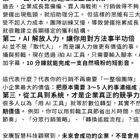
過去，企業成長靠擴編、靠人海戰術。行銷做得不夠
營運出現瓶頸，就招助理分工。 但這樣的思維有三
受不起人力成本，團隊訓練又慢，導致營運拖累成長
就很難建立長期穩定的獲利結構。
第二，AI 解放人力，讓你用對方法事半功倍
AI 並不是「取代人」，而是讓人力做更有價值的事。
攝與剪輯，現在透過 i拍 AI 工具，只需要輸入腳本
加字幕，
10 分鐘就能完成一支自然吸粉的短影音。
這代表什麼？代表你的行銷不再需要「一整個團隊」，
小企業最大的價值：
把原本需要 3～5 人的事濃縮成
第三，從工具到系統，才是企業真正的競爭力
很多人以為「用 AI 工具」就等於數位轉型，其實不
期價值。
例如，你可以用剪輯工具節省出片時間，但
節奏」、「分眾行銷策略」、「轉換追蹤流程」？這才
安騰智慧科技觀察到，
未來會成功的企業，不是會用 