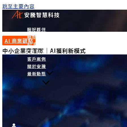
跳至主要內容
睏好夥伴
睏好商城
AI 商業觀點
AI 商學院
中小企業突圍戰｜AI獲利新模式
I 拍 AI 數字人
客戶案例
關於安騰
最新動態