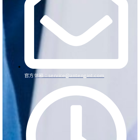
官方信箱：
service@antengint.com