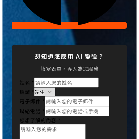
想知道怎麼用 AI 變強？
填寫表單，專人為您服務
姓名
*
稱謂
*
電子郵件
*
聯絡電話
*
您想了解的內容
*