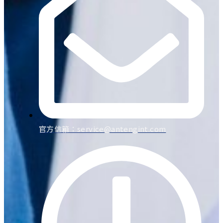
官方信箱：
service@antengint.com