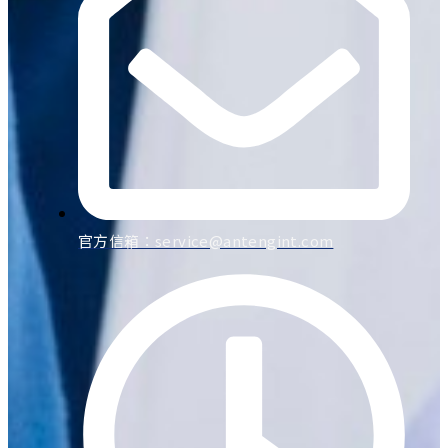
官方信箱：
service@antengint.com