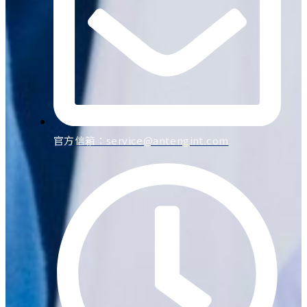
官方信箱：
service@antengint.com