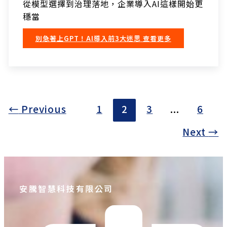
從模型選擇到治理落地，企業導入AI這樣開始更
穩當
別急著上GPT！AI導入前3大迷思
查看更多
←
Previous
1
2
3
...
6
Next
→
安騰智慧科技有限公司